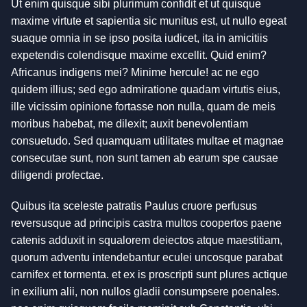
Ut enim quisque sibi plurimum confidit et ut quisque
maxime virtute et sapientia sic munitus est, ut nullo egeat
suaque omnia in se ipso posita iudicet, ita in amicitiis
expetendis colendisque maxime excellit. Quid enim?
Africanus indigens mei? Minime hercule! ac ne ego
quidem illius; sed ego admiratione quadam virtutis eius,
ille vicissim opinione fortasse non nulla, quam de meis
moribus habebat, me dilexit; auxit benevolentiam
consuetudo. Sed quamquam utilitates multae et magnae
consecutae sunt, non sunt tamen ab earum spe causae
diligendi profectae.
Quibus ita sceleste patratis Paulus cruore perfusus
reversusque ad principis castra multos coopertos paene
catenis adduxit in squalorem deiectos atque maestitiam,
quorum adventu intendebantur eculei uncosque parabat
carnifex et tormenta. et ex is proscripti sunt plures actique
in exilium alii, non nullos gladii consumpsere poenales.