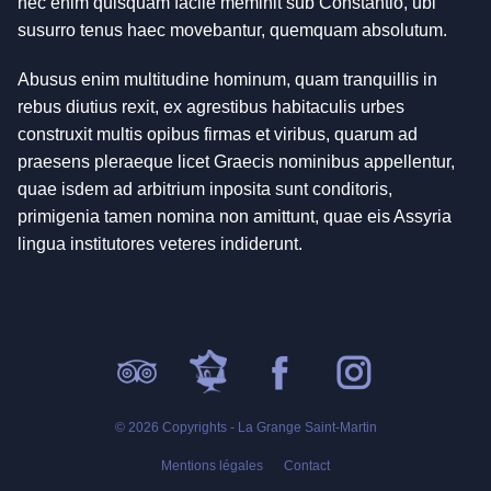
nec enim quisquam facile meminit sub Constantio, ubi
susurro tenus haec movebantur, quemquam absolutum.
Abusus enim multitudine hominum, quam tranquillis in
rebus diutius rexit, ex agrestibus habitaculis urbes
construxit multis opibus firmas et viribus, quarum ad
praesens pleraeque licet Graecis nominibus appellentur,
quae isdem ad arbitrium inposita sunt conditoris,
primigenia tamen nomina non amittunt, quae eis Assyria
lingua institutores veteres indiderunt.
© 2026 Copyrights - La Grange Saint-Martin
Mentions légales
Contact